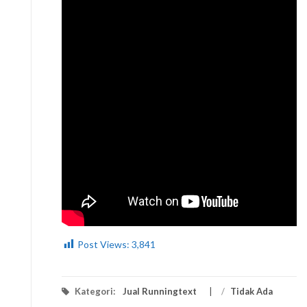
Post Views:
3,841
Kategori:
Jual Runningtext
/
Tidak Ada