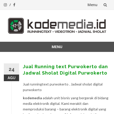
Menu
Lompat
ke
konten
MENU
Lompat
ke
konten
Jual Running text Purwokerto dan
24
Jadwal Sholat Digital Purwokerto
AGU
Jual runningtext purwokerto . Jadwal sholat digital
purwokerto
kodemedia
adalah unit bisnis yang bergerak di bidang
media elektronik digital. Kami merakit dan
memproduksi barang – barang elektronik digital yang