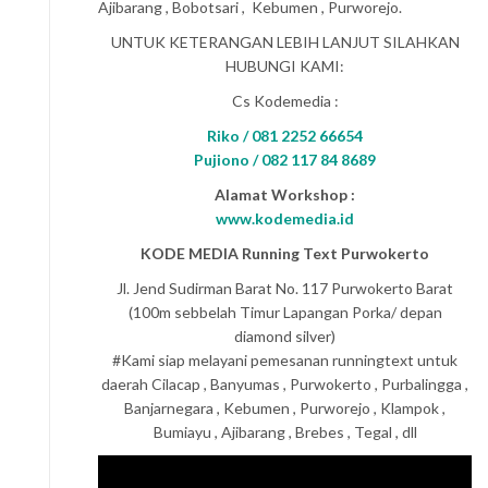
Ajibarang , Bobotsari , Kebumen , Purworejo.
UNTUK KETERANGAN LEBIH LANJUT SILAHKAN
HUBUNGI KAMI:
Cs Kodemedia :
Riko / 081 2252 66654
Pujiono / 082 117 84 8689
Alamat Workshop :
www.kodemedia.id
KODE MEDIA Running Text Purwokerto
Jl. Jend Sudirman Barat No. 117 Purwokerto Barat
(100m sebbelah Timur Lapangan Porka/ depan
diamond silver)
#Kami siap melayani pemesanan runningtext untuk
daerah Cilacap , Banyumas , Purwokerto , Purbalingga ,
Banjarnegara , Kebumen , Purworejo , Klampok ,
Bumiayu , Ajibarang , Brebes , Tegal , dll