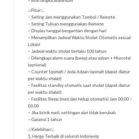
– Box rangka aluminium
.::Fitur::.
– Seting Jam menggunakan Tombol / Remote
– Seting Tulisan menggunakan Remote
– Display tanggal bergantian dengan hari
– Menampilkan Jadwal Waktu Sholat Otomatis sesuai
Lokasi
– Jadwal waktu sholat berlaku 100 tahun
– Dilengkapi alarm suara (beep) atau adzan + Murrotal
(optional)
– Counter Iqomah / Jeda Adzan-iqomah (dapat diatur
per waktu shalat)
– Fasilitas standby otomatis saat sholat (dapat diatur
per waktu shalat)
– Fasilitas Sleep (mati dan hidup otomatis) Jam 00.00 –
03.00
– Jika listrik mati, settingan alat tidak berubah
– Garansi 1 tahun
.::Kelebihan::.
1. Harga Terbaik di seluruh indonesia