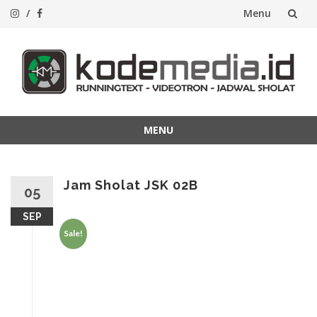
Menu
Lompat
ke
konten
MENU
Lompat
ke
konten
Jam Sholat JSK 02B
05
SEP
Sale!