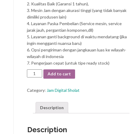
2. Kualitas Baik (Garansi 1 tahun),
3. Mesin Jam dengan akurasi tinggi (yang tidak banyak
dimiliki produsen lain)
4. Layanan Paska Pembelian (Service mesin, service
jarak jauh, pergantian komponen,dll)
5. Layanan ganti background di waktu mendatang (jika
ingin mengganti nuansa baru)
6. Opsi pengiriman dengan jangkauan luas ke wilayah-
wilayah di indonesia
7. Pengerjaan cepat (untuk tipe ready stock)
Jam
Add to cart
Sholat
JSK
Category:
Jam Digital Sholat
02B
quantity
Description
Description