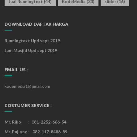
Jual Runningtext
(44)
KodeMedia
(33)
slider
(16)
DOWNLOAD DAFTAR HARGA
Runningtext Upd sept 2019
Jam Masjid Upd sept 2019
EMAIL US :
kodemedia1@gmail.com
COSTUMER SERVICE :
Mr. Riko : 081-2252-666-54
Mr. Pujiono : 082-117-8486-89