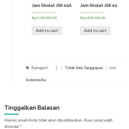
Jam Sholat JSK 02A
Jam Sholat JSK 02
Rp
3.800.000,00
Rp
3.000.000,00
Rp
3.300.000,00
Rp
2.800.000,00
Add to cart
Add to cart
Kategori:
/
Tidak Ada Tanggapan
/
oleh
kodemedia
Tinggalkan Balasan
Alamat email Anda tidak akan dipublikasikan.
Ruas yang wajib
ditandai
*