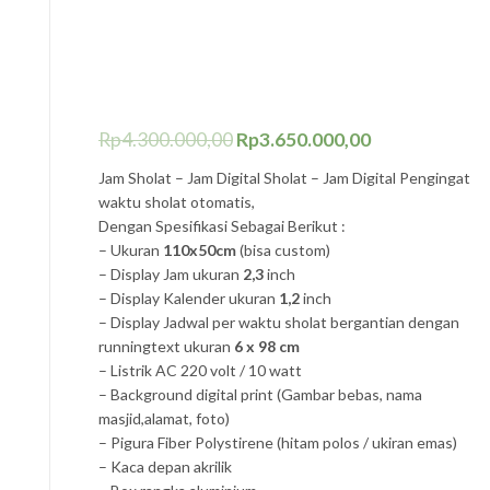
Rp
4.300.000,00
Rp
3.650.000,00
Jam Sholat – Jam Digital Sholat – Jam Digital Pengingat
waktu sholat otomatis,
Dengan Spesifikasi Sebagai Berikut :
– Ukuran
110x50cm
(bisa custom)
– Display Jam ukuran
2,3
inch
– Display Kalender ukuran
1,2
inch
– Display Jadwal per waktu sholat bergantian dengan
runningtext ukuran
6 x 98 cm
– Listrik AC 220 volt / 10 watt
– Background digital print (Gambar bebas, nama
masjid,alamat, foto)
– Pigura Fiber Polystirene (hitam polos / ukiran emas)
– Kaca depan akrilik