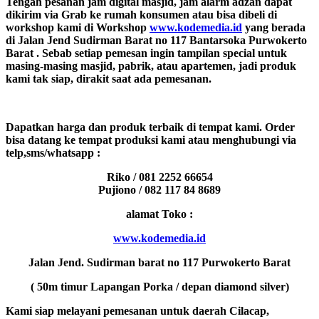
Tengah pesanan jam digital masjid, jam alarm adzan dapat
dikirim via Grab ke rumah konsumen atau bisa dibeli di
workshop kami di Workshop
www.kodemedia.id
yang berada
di Jalan Jend Sudirman Barat no 117 Bantarsoka Purwokerto
Barat . Sebab setiap pemesan ingin tampilan special untuk
masing-masing masjid, pabrik, atau apartemen, jadi produk
kami tak siap, dirakit saat ada pemesanan.
Dapatkan harga dan produk terbaik di tempat kami. Order
bisa datang ke tempat produksi kami atau menghubungi via
telp,sms/whatsapp :
Riko / 081 2252 66654
Pujiono / 082 117 84 8689
alamat Toko :
www.kodemedia.id
Jalan Jend. Sudirman barat no 117 Purwokerto Barat
(
50
m
timur Lapangan Porka
/ depan diamond silver
)
Kami siap melayani pemesanan untuk daerah Cilacap,