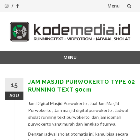
Menu
Lompat
ke
konten
MENU
Lompat
ke
konten
JAM MASJID PURWOKERTO TYPE 02
15
RUNNING TEXT 90cm
AGU
Jam Digital Masjid Purwokerto , Jual Jam Masjid
Purwokerto , Jam masjid digital purwokerto , Jadwal
sholat running text purwokerto, dan jam iqomah
purwokerto yang murah dan lengkap fiturnya.
Dengan jadwal sholat otomatis ini, kamu bisa secara