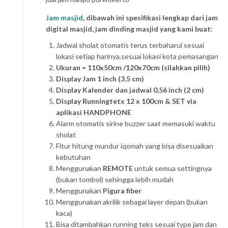
Jam masjid
, dibawah ini spesifikasi lengkap dari jam
digital masjid, jam dinding masjid yang kami buat:
Jadwal sholat otomatis terus terbaharui sesuai
lokasi setiap harinya.sesuai lokasi kota pemasangan
Ukuran = 110x50cm /120x70cm (silahkan pilih)
Display Jam 1 inch (3,5 cm)
Display Kalender dan jadwal 0,56 inch (2 cm)
Display Runningtetx 12 x 100cm & SET via
aplikasi HANDPHONE
Alarm otomatis sirine buzzer saat memasuki waktu
sholat
Fitur hitung mundur iqomah yang bisa disesuaikan
kebutuhan
Menggunakan
REMOTE
untuk semua settingnya
(bukan tombol) sehingga lebih mudah
Menggunakan
Pigura fiber
Menggunakan akrilik sebagai layer depan (bukan
kaca)
Bisa ditambahkan running teks sesuai type jam dan