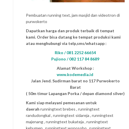
Pembuatan running text, jam masjid dan videotron di
purwokerto
Dapatkan harga dan produk terbaik di tempat
kami. Order bisa datang ke tempat produksi kami
atau menghubungi via telp,sms/whatsapp :
Riko / 081 2252 66654
Pujiono / 082 117 84 8689
Alamat Workshop :
www.kodemedia.id
Jalan Jend. Sudirman barat no 117 Purwokerto
Barat
( 50m timur Lapangan Porka / depan diamond silver)
Kami siap melayani pemesanan untuk
daerah
runningtext brebes , runningtext
randudongkal , runningtext sidareja , runningtext
majenang , runningtext bukateja , runningtext
kebumen , runningtext wonosobo , runningtext