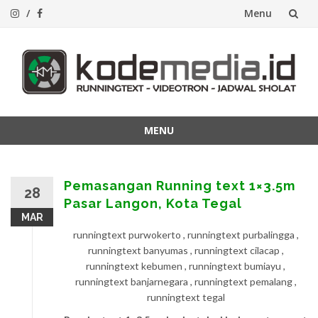
Menu
Lompat
ke
konten
MENU
Lompat
ke
konten
Pemasangan Running text 1×3.5m
28
Pasar Langon, Kota Tegal
MAR
runningtext purwokerto , runningtext purbalingga ,
runningtext banyumas , runningtext cilacap ,
runningtext kebumen , runningtext bumiayu ,
runningtext banjarnegara , runningtext pemalang ,
runningtext tegal