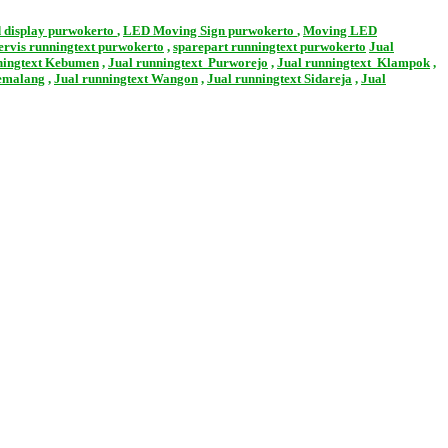
d display
purwokerto
,
LED Moving Sign
purwokerto
,
Moving LED
ervis runningtext
purwokerto
,
sparepart runningtext
purwokerto
Jual
ningtext Kebumen
,
Jual runningtext Purworejo
,
Jual runningtext Klampok
,
Pemalang
,
Jual runningtext Wangon
,
Jual runningtext Sidareja
,
Jual