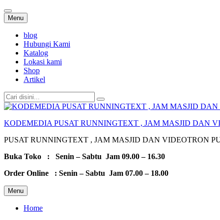
Lompat
Menu
ke
konten
blog
Hubungi Kami
Katalog
Lokasi kami
Shop
Artikel
Cari:
KODEMEDIA PUSAT RUNNINGTEXT , JAM MASJID DAN 
PUSAT RUNNINGTEXT , JAM MASJID DAN VIDEOTRON 
Buka Toko : Senin – Sabtu Jam 09.00 – 16.30
Order Online : Senin – Sabtu Jam 07.00 – 18.00
Lompat
Menu
ke
konten
Home