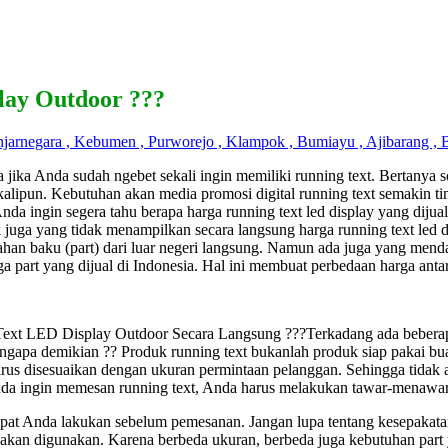
lay Outdoor ???
njarnegara , Kebumen , Purworejo , Klampok , Bumiayu , Ajibarang , B
ika Anda sudah ngebet sekali ingin memiliki running text. Bertanya so
sekalipun. Kebutuhan akan media promosi digital running text semakin
nda ingin segera tahu berapa harga running text led display yang dijua
uga yang tidak menampilkan secara langsung harga running text led d
han baku (part) dari luar negeri langsung. Namun ada juga yang menda
ga part yang dijual di Indonesia. Hal ini membuat perbedaan harga anta
xt LED Display Outdoor Secara Langsung ???Terkadang ada beberap
gapa demikian ?? Produk running text bukanlah produk siap pakai buat
rus disesuaikan dengan ukuran permintaan pelanggan. Sehingga tidak 
Anda ingin memesan running text, Anda harus melakukan tawar-menawa
dapat Anda lakukan sebelum pemesanan. Jangan lupa tentang kesepakat
 akan digunakan. Karena berbeda ukuran, berbeda juga kebutuhan part 