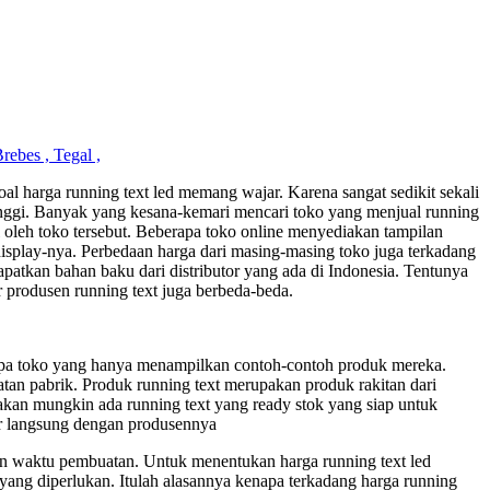
rebes , Tegal ,
al harga running text led memang wajar. Karena sangat sedikit sekali
 tinggi. Banyak yang kesana-kemari mencari toko yang menjual running
l oleh toko tersebut. Beberapa toko online menyediakan tampilan
isplay-nya. Perbedaan harga dari masing-masing toko juga terkadang
patkan bahan baku dari distributor yang ada di Indonesia. Tentunya
r produsen running text juga berbeda-beda.
a toko yang hanya menampilkan contoh-contoh produk mereka.
an pabrik. Produk running text merupakan produk rakitan dari
akan mungkin ada running text yang ready stok yang siap untuk
r langsung dengan produsennya
an waktu pembuatan. Untuk menentukan harga running text led
yang diperlukan. Itulah alasannya kenapa terkadang harga running