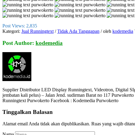
Post Views:
2,835
Kategori:
Jual Runningtext
/
Tidak Ada Tanggapan
/
oleh
kodemedia
Post Author:
kodemedia
Supplier Distributor LED Display Runningtext, Videotron, Digital S
jembatan kali pelus) – Jalan Jend. sudirman Barat no 117 Purwokert
Runningtext Purwokerto Facebook : Kodemedia Purwokerto
Tinggalkan Balasan
Alamat email Anda tidak akan dipublikasikan.
Ruas yang wajib ditan
Nama