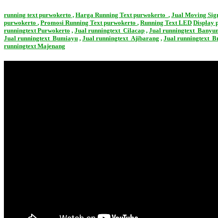
running text
purwokerto
,
Harga Running Text
purwokerto
,
Jual Moving Si
purwokerto
,
Promosi Running Text
purwokerto
,
Running Text LED
Display
p
runningtext Purwokerto
,
Jual runningtext Cilacap
,
Jual runningtext Banyu
Jual runningtext Bumiayu
,
Jual runningtext Ajibarang
,
Jual runningtext B
runningtext Majenang