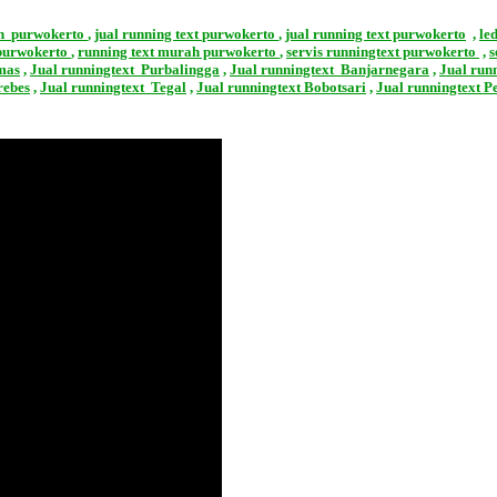
gn
purwokerto
,
jual running text
purwokerto
,
jual running text purwokerto
,
le
urwokerto
,
running text murah
purwokerto
,
servis runningtext
purwokerto
,
s
mas
,
Jual runningtext Purbalingga
,
Jual runningtext Banjarnegara
,
Jual run
rebes
,
Jual runningtext Tegal
,
Jual runningtext Bobotsari
,
Jual runningtext 