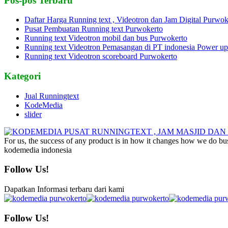
Pos-pos Terbaru
Daftar Harga Running text , Videotron dan Jam Digital Purwok
Pusat Pembuatan Running text Purwokerto
Running text Videotron mobil dan bus Purwokerto
Running text Videotron Pemasangan di PT indonesia Power up
Running text Videotron scoreboard Purwokerto
Kategori
Jual Runningtext
KodeMedia
slider
For us, the success of any product is in how it changes how we do bu
kodemedia indonesia
Follow Us!
Dapatkan Informasi terbaru dari kami
Follow Us!