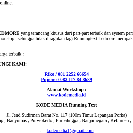
online.
EDMORE
yang terancang khusus dari part-part terbaik dan system pe
 nonstop . sehingga tidak diragukan lagi Runningtext Ledmore merupak
rga terbaik :
NGI KAMI:
Riko / 081 2252 66654
Pujiono / 082 117 84 8689
Alamat Workshop :
www.kodemedia.id
KODE MEDIA Running Text
Jl. Jend Sudirman Barat No. 117 (100m Timur Lapangan Porka)
 , Banyumas , Purwokerto , Purbalingga , Banjarnegara , Kebumen , P
:
kodemedia1@gmail.com