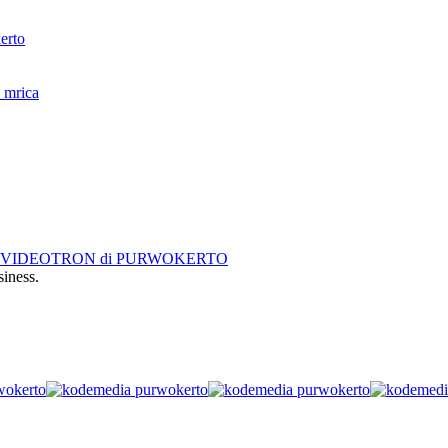
erto
 mrica
siness.