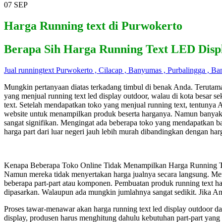
07
SEP
Harga Running text di Purwokerto
Berapa Sih Harga Running Text LED Disp
Jual runningtext Purwokerto , Cilacap , Banyumas , Purbalingga , Ba
Mungkin pertanyaan diatas terkadang timbul di benak Anda. Terutama j
yang menjual running text led display outdoor, walau di kota besar 
text. Setelah mendapatkan toko yang menjual running text, tentunya A
website untuk menampilkan produk beserta harganya. Namun banyak j
sangat signifikan. Mengingat ada beberapa toko yang mendapatkan ba
harga part dari luar negeri jauh lebih murah dibandingkan dengan har
Kenapa Beberapa Toko Online Tidak Menampilkan Harga Running Te
Namun mereka tidak menyertakan harga jualnya secara langsung. Men
beberapa part-part atau komponen. Pembuatan produk running text ha
dipasarkan. Walaupun ada mungkin jumlahnya sangat sedikit. Jika 
Proses tawar-menawar akan harga running text led display outdoor 
display, produsen harus menghitung dahulu kebutuhan part-part yang