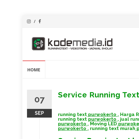
Lompat
HOME
ke
konten
Service Running Tex
07
SEP
running text
purwokerto
,
Harga R
running text
purwokerto
,
jual ru
purwokerto
,
Moving LED
purwoke
purwokerto
,
running text murah
p