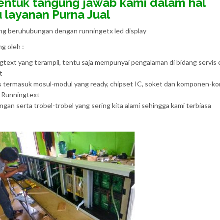
entuk tangung jawab kami dalam hal
u layanan Purna Jual
ang beruhubungan dengan runningetx led display
g oleh :
ngtext yang terampil, tentu saja mempunyai pengalaman di bidang servis 
t
as termasuk mosul-modul yang ready, chipset IC, soket dan komponen-
e Runningtext
an serta trobel-trobel yang sering kita alami sehingga kami terbiasa