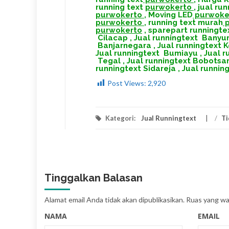
running text
purwokerto
,
jual ru
purwokerto
,
Moving LED
purwoke
purwokerto
,
running text murah
p
purwokerto
,
sparepart runningte
Cilacap
,
Jual runningtext Bany
Banjarnegara
,
Jual runningtext
Jual runningtext Bumiayu
,
Jual r
Tegal
,
Jual runningtext Bobotsar
runningtext Sidareja
,
Jual runnin
Post Views:
2,920
Kategori:
Jual Runningtext
/
Ti
Tinggalkan Balasan
Alamat email Anda tidak akan dipublikasikan.
Ruas yang waj
NAMA
EMAIL