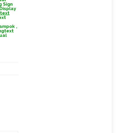
g Sign
Display
gtext
ext
lampok
,
ngtext
ual