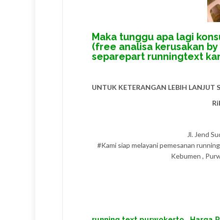
Maka tunggu apa lagi kons
(free analisa kerusakan b
separepart runningtext k
UNTUK KETERANGAN LEBIH LANJUT 
Ri
Jl. Jend S
#Kami siap melayani pemesanan runningte
Kebumen , Purwor
running text
purwokerto
,
Harga R