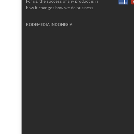
For us, the success of any product is in
how it changes how we do business.
KODEMEDIA INDONESIA