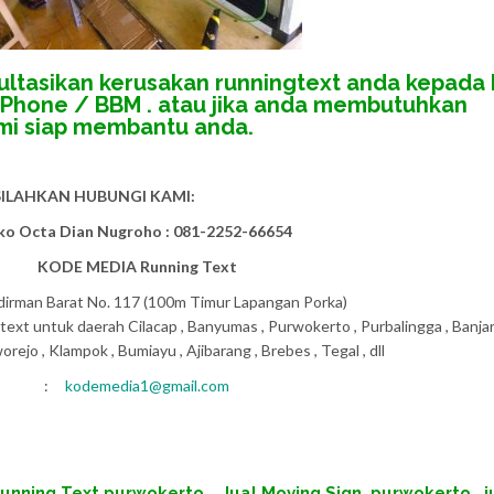
ultasikan kerusakan runningtext anda kepada
y Phone / BBM . atau jika anda membutuhkan
ami siap membantu anda.
SILAHKAN HUBUNGI KAMI:
ko Octa Dian Nugroho : 081-2252-66654
KODE MEDIA Running Text
udirman Barat No. 117 (100m Timur Lapangan Porka)
xt untuk daerah Cilacap , Banyumas , Purwokerto , Purbalingga , Banjar
ejo , Klampok , Bumiayu , Ajibarang , Brebes , Tegal , dll
:
kodemedia1@gmail.com
unning Text
purwokerto
,
Jual Moving Sign
purwokerto
,
j