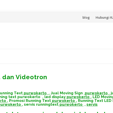
Lompat
blog
Hubungi K
ke
konten
t dan Videotron
unning Text
purwokerto
,
Jual Moving Sign
purwokerto
,
j
nning text purwokerto
,
led display
purwokerto
,
LED Movin
rto
,
Promosi Running Text
purwokerto
,
Running Text LED
urwokerto
,
servis runningtext
purwokerto
,
servis