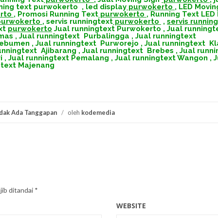
nning text purwokerto
,
led display
purwokerto
,
LED Movin
rto
,
Promosi Running Text
purwokerto
,
Running Text LED
urwokerto
,
servis runningtext
purwokerto
,
servis runnin
xt
purwokerto
Jual runningtext Purwokerto
,
Jual runningt
umas
,
Jual runningtext Purbalingga
,
Jual runningtext
 Kebumen
,
Jual runningtext Purworejo
,
Jual runningtext K
unningtext Ajibarang
,
Jual runningtext Brebes
,
Jual runni
i
,
Jual runningtext Pemalang
,
Jual runningtext Wangon
,
J
gtext Majenang
dak Ada Tanggapan
/
oleh
kodemedia
ib ditandai
*
WEBSITE