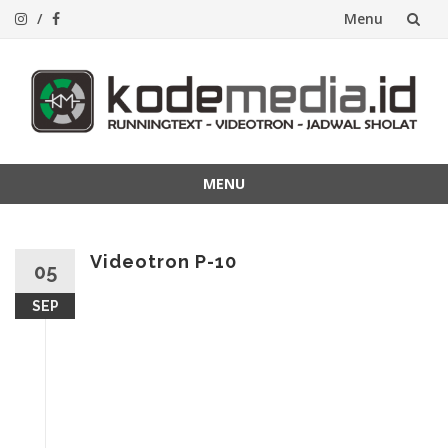
Menu
Lompat
ke
konten
MENU
Lompat
ke
konten
Videotron P-10
05
SEP