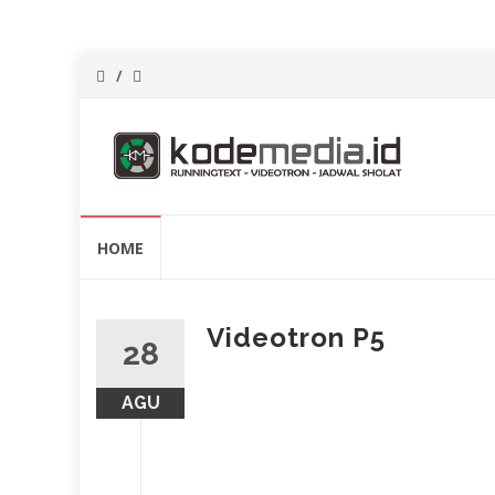
Lompat
HOME
ke
konten
Videotron P5
28
AGU