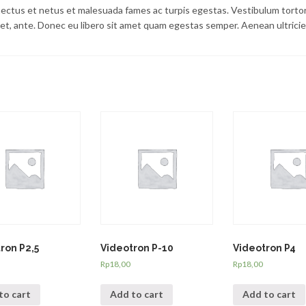
nectus et netus et malesuada fames ac turpis egestas. Vestibulum torto
amet, ante. Donec eu libero sit amet quam egestas semper. Aenean ultricie
ron P2,5
Videotron P-10
Videotron P4
Rp
18,00
Rp
18,00
to cart
Add to cart
Add to cart