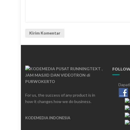
FOLLOW
Dapatk
For us, the success of any product is in
how it changes how we do business.
KODEMEDIA INDONESIA