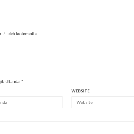
n
/
oleh
kodemedia
ib ditandai
*
WEBSITE